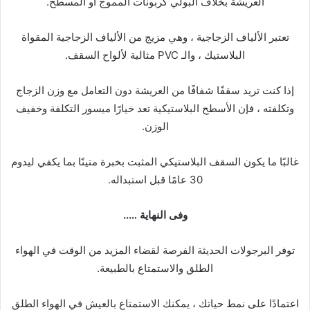
العريشة بخلاف البولي كربونات المموج أو المسطح.
تعتبر الألياف الزجاجية ، وهي مزيج من الألياف الزجاجية المقواة
البلاستيك ، والـ PVC مثالية لألواح السقف.
إذا كنت تريد سقفًا شفافًا من العريشة دون التعامل مع وزن الزجاج
وتكلفته ، فإن الأسطح البلاستيكية تعد خيارًا ميسور التكلفة وخفيف
الوزن.
غالبًا ما يكون السقف البلاستيكي المثبت بخبرة متينًا بما يكفي ليدوم
30 عامًا قبل استبداله.
وفى النهاية …..
توفر البرجولات الحديثة الفرصة لقضاء المزيد من الوقت في الهواء
الطلق والاستمتاع بالطبيعة.
اعتمادًا على نمط حياتك ، يمكنك الاستمتاع بالعيش في الهواء الطلق