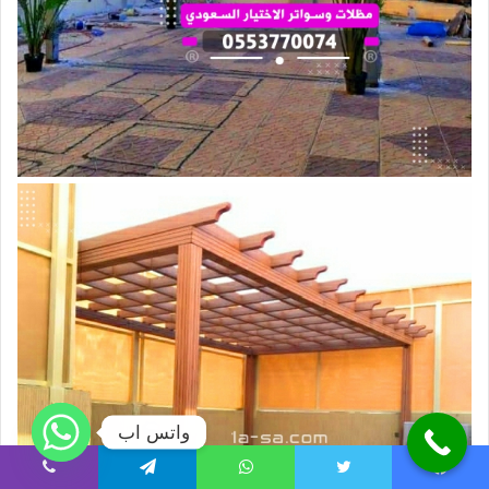
واتس اب
يسبوك
تويتر
واتساب
تيلقرام
ڤايبر