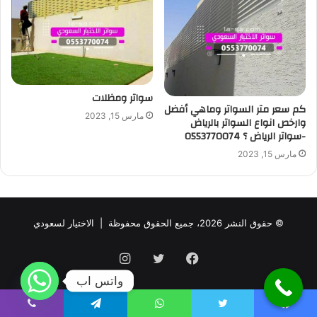
سواتر ومظلات
كم سعر متر السواتر وماهي أفضل
مارس 15, 2023
وارخص انواع السواتر بالرياض
-سواتر الرياض ؟ 0553770074
مارس 15, 2023
© حقوق النشر 2026، جميع الحقوق محفوظة |
الاختيار لسعودي
فيسبوك
تويتر
انستقرام
واتس اب