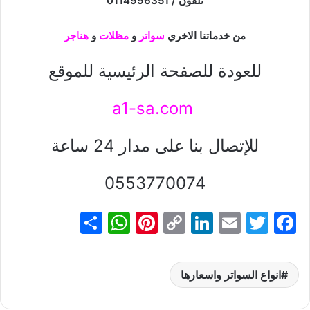
تلفون / 0114996351
من خدماتنا الاخري
سواتر
و
مظلات
و
هناجر
للعودة للصفحة الرئيسية للموقع
a1-sa.com
للإتصال بنا على مدار 24 ساعة
0553770074
S
W
Pi
C
Li
E
T
F
h
h
nt
o
n
m
w
a
ar
at
er
p
k
ai
itt
c
انواع السواتر واسعارها
e
s
e
y
e
l
er
e