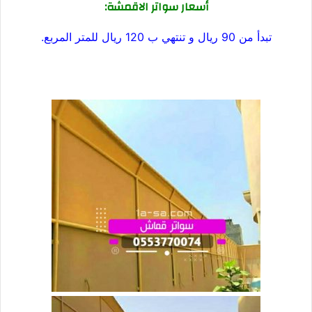
أسعار سواتر الاقمشة:
تبدأ من 90 ريال و تنتهي ب 120 ريال للمتر المربع.