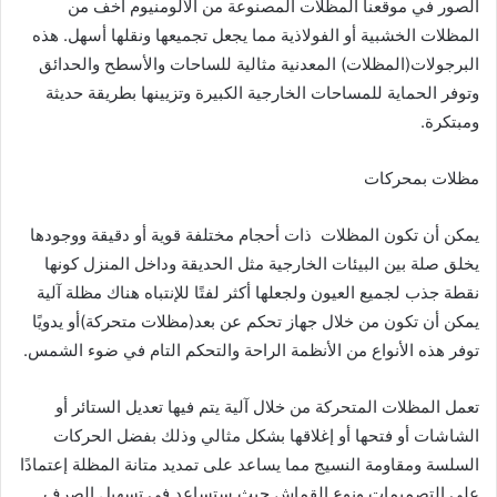
الصور في موقعنا المظلات المصنوعة من الألومنيوم أخف من
المظلات الخشبية أو الفولاذية مما يجعل تجميعها ونقلها أسهل. هذه
البرجولات(المظلات) المعدنية مثالية للساحات والأسطح والحدائق
وتوفر الحماية للمساحات الخارجية الكبيرة وتزيينها بطريقة حديثة
ومبتكرة.
مظلات بمحركات
يمكن أن تكون المظلات ذات أحجام مختلفة قوية أو دقيقة ووجودها
يخلق صلة بين البيئات الخارجية مثل الحديقة وداخل المنزل كونها
نقطة جذب لجميع العيون ولجعلها أكثر لفتًا للإنتباه هناك مظلة آلية
يمكن أن تكون من خلال جهاز تحكم عن بعد(مظلات متحركة)أو يدويًا
توفر هذه الأنواع من الأنظمة الراحة والتحكم التام في ضوء الشمس.
تعمل المظلات المتحركة من خلال آلية يتم فيها تعديل الستائر أو
الشاشات أو فتحها أو إغلاقها بشكل مثالي وذلك بفضل الحركات
السلسة ومقاومة النسيج مما يساعد على تمديد متانة المظلة إعتمادًا
على التصميمات ونوع القماش حيث ستساعد في تسهيل الصرف