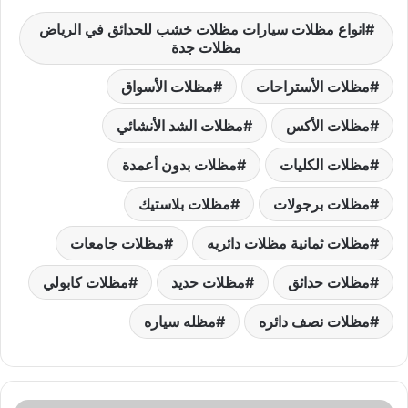
ar
at
er
p
k
ai
itt
c
انواع مظلات سيارات مظلات خشب للحدائق في الرياض
e
s
e
y
e
l
er
e
مظلات جدة
A
st
Li
dI
b
مظلات الأستراحات
مظلات الأسواق
p
n
n
o
مظلات الأكس
مظلات الشد الأنشائي
p
k
o
k
مظلات الكليات
مظلات بدون أعمدة
مظلات برجولات
مظلات بلاستيك
مظلات ثمانية مظلات دائريه
مظلات جامعات
مظلات حدائق
مظلات حديد
مظلات كابولي
مظلات نصف دائره
مظله سياره