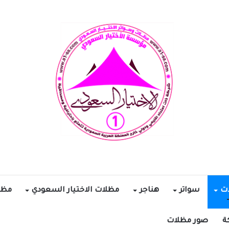
ات
سواتر
هناجر
مظلات الاختيار السعودي
مظل
ة
صور مظلات