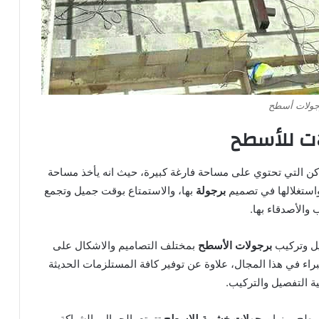
جولات أسطح
ات للأسطح
كن التي تحتوي على مساحة فارغة كبيرة، حيث انه يأخذ مساحة
واستغلالها في تصميم
برجولة
بها، والاستمتاع بوقت جميل وتجمع
 والأصدقاء بها.
يل وتركيب
برجولات الأسطح
بمختلف التصاميم والاشكال على
براء في هذا المجال، علاوة عن توفير كافة المستلزمات الحديثة
ية التفصيل والتركيب.
أسطح، منها
برجولات خشبية للاسطح
تتمتع بالجمال والشياكة،