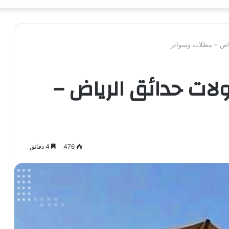
اض – مظلات وسواتر
لات حدائق الرياض –
476
4 دقائق