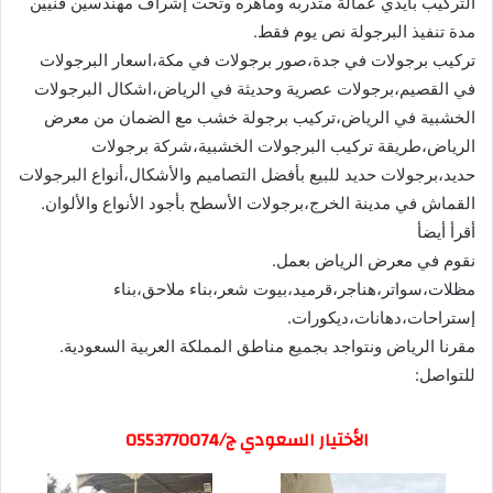
التركيب بايدي عمالة متدربه وماهره وتحت إشراف مهندسين فنيين
مدة تنفيذ البرجولة نص يوم فقط.
تركيب برجولات في جدة،صور برجولات في مكة،اسعار البرجولات
في القصيم،برجولات عصرية وحديثة في الرياض،اشكال البرجولات
الخشبية في الرياض،تركيب برجولة خشب مع الضمان من معرض
الرياض،طريقة تركيب البرجولات الخشبية،شركة برجولات
حديد،برجولات حديد للبيع بأفضل التصاميم والأشكال،أنواع البرجولات
القماش في مدينة الخرج،برجولات الأسطح بأجود الأنواع والألوان.
أقرأ أيضأ
نقوم في معرض الرياض بعمل.
مظلات،سواتر،هناجر،قرميد،بيوت شعر،بناء ملاحق،بناء
إستراحات،دهانات،ديكورات.
مقرنا الرياض ونتواجد بجميع مناطق المملكة العربية السعودية.
للتواصل:
الأختيار السعودي ج/0553770074