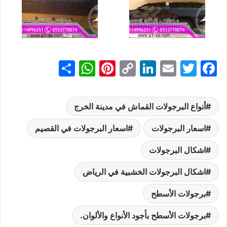
S
W
Pi
C
Li
E
T
F
h
h
nt
o
n
m
w
a
ar
at
er
p
k
ai
itt
c
أنواع البرجولات القماش في مدينة الخرج
e
s
e
y
e
l
er
e
b
اسعار البرجولات
dI
Li
st
A
اسعار البرجولات في القصيم
p
n
n
o
اشكال البرجولات
p
k
o
اشكال البرجولات الخشبية في الرياض
k
برجولات الأسطح
برجولات الأسطح بأجود الأنواع والألوان.