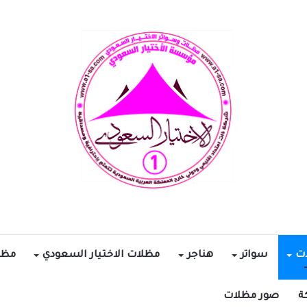
ات
سواتر
هناجر
مظلات الاختيار السعودي
مظل
ة
صور مظلات