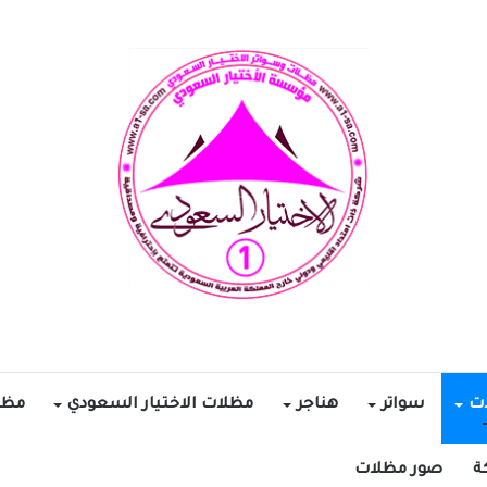
ات
سواتر
هناجر
مظلات الاختيار السعودي
مظل
ة
صور مظلات