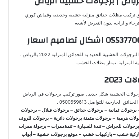
ياض | برجولات خشبية الرياض
ق تركيب مظلات حدائق منزلية خشبية وحديدية وقماش كوري
ترخاء والراحة بدون التعرض لأشعة
كم سعر متر و ماهي افضل انواع و ارخص اسعار صور البرجولات الخشبية الحديد يه للحدائق المنزليه 2022 بالرياض .
ة المنزلية. تمتاز مظلات الخشب
ت 2023
كال البرجولات الخشبية شكل حديد , صور تركيب برجولات في الرياض
 الخارجية للتواصل 0500559613
.
برجولات ثمانية – برجولات حدائق – برجولات فيلال – برجولات
ات هرمية – برجولات مثمنة برجولات دائرية – برجولات للروف
رجولات للجراش – تندة للسيارة – تندةممرات – برجولة ممرات
اركية خشب – باركيهات خشب – موقع برجولات خشبية – أبواب