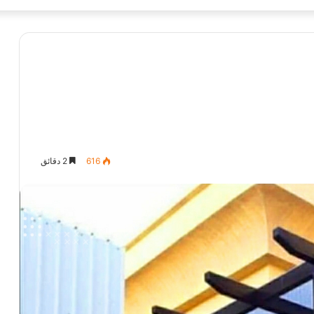
616
2 دقائق