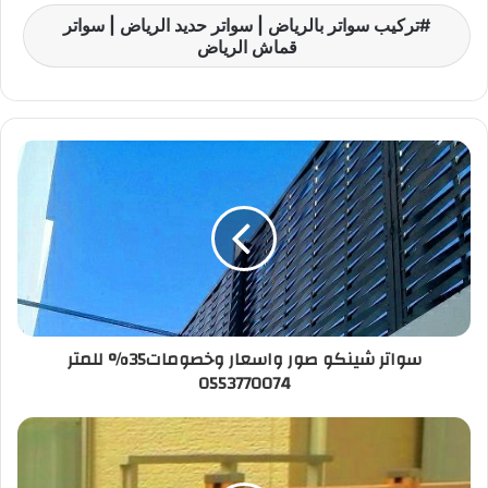
ar
at
er
p
k
ai
itt
c
تركيب سواتر بالرياض | سواتر حديد الرياض | سواتر
e
s
e
y
e
l
er
e
قماش الرياض
A
st
Li
dI
b
p
n
n
o
p
k
o
k
سواتر شينكو صور واسعار وخصومات35% للمتر
0553770074