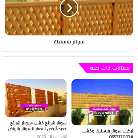
سواتر بلاستيك
مقالات ذات صلة
سواتر شرائح خشب-سواتر شرائح
حديد-أرخص اسعار السواتر بالرياض
تركيب سواتر بلاستيك وخشب
0553770074
مارس 15, 2023