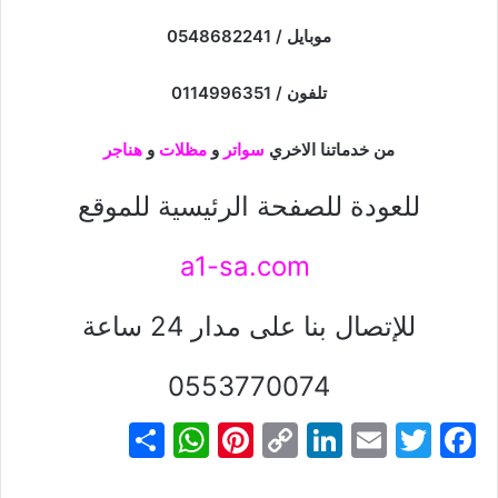
موبايل / 0548682241
تلفون / 0114996351
من خدماتنا الاخري
سواتر
و
مظلات
و
هناجر
للعودة للصفحة الرئيسية للموقع
a1-sa.com
للإتصال بنا على مدار 24 ساعة
0553770074
S
W
Pi
C
Li
E
T
F
h
h
nt
o
n
m
w
a