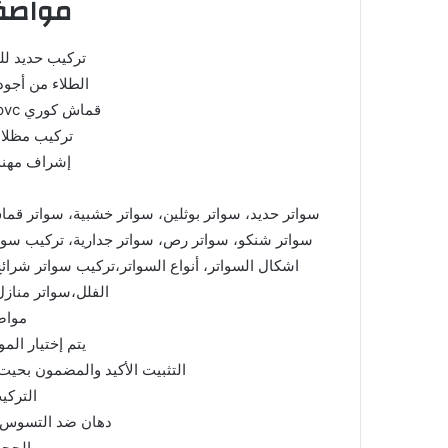
مواصفا
تركيب حديد لل
الطلاء من أجود 
قماش كوري pvc مع ضمان عشرة سنوات.
تركيب مظلات
إشراف مهند
سواتر حديد، سواتر بوثلين، سواتر خشبية، سواتر قما
سواتر شنكو، سواتر رص، سواتر جدارية، تركيب سوا
اشكال السواتر، أنواع السواتر،تركيب سواتر شرا
الفلل،سواتر منازل
مواص
يتم إختيار المو
التثبيت الأكيد والمضمون بحيت تك
التركي
دهان ضد التسوس و
الحجب