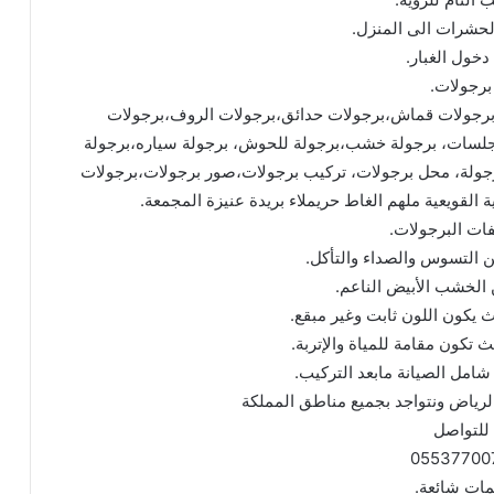
لحشرات الى المنزل.
دخول الغبار.
برجولات.
برجولات قماش،برجولات حدائق،برجولات الروف،برجولات
جلسات، برجولة خشب،برجولة للحوش، برجولة سياره،برجولة
رجولة، محل برجولات، تركيب برجولات،صور برجولات،برجولات
القويعية ملهم الغاط حريملاء بريدة عنيزة المجمعة.
ات البرجولات.
 التسوس والصداء والتأكل.
ن الخشب الأبيض الناعم.
ث يكون اللون ثابت وغير مبقع.
يث تكون مقامة للمياة والإتربة.
مل الصيانة مابعد التركيب.
لرياض ونتواجد بجميع مناطق المملكة
للتواصل
05537700
مات شائعة.