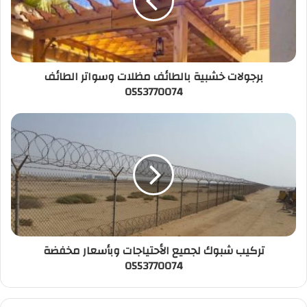
k
برجولات خشبية بالطائف مظلات وسواتر الطائف
0553770074
تركيب شبوك لجميع الأحتياجات وبأسعار مخفضة
0553770074