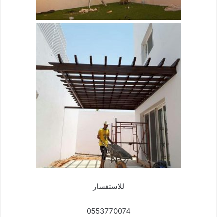
للاستفسار
0553770074