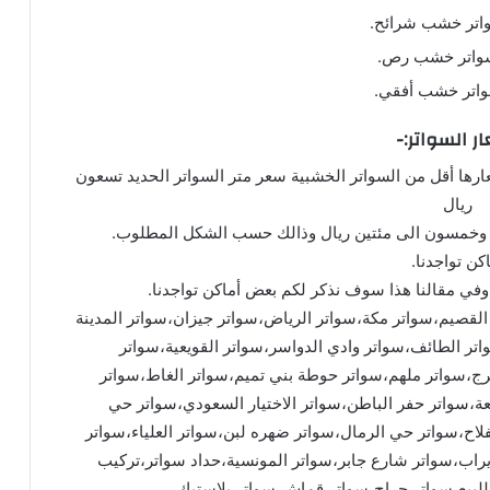
اتر خشب شرائح.
واتر خشب رص.
اتر خشب أفقي.
ر السواتر:-
رها أقل من السواتر الخشبية سعر متر السواتر الحديد تسعون
ريال
ئة وخمسون الى مئتين ريال وذالك حسب الشكل المطلوب.
كن تواجدنا.
في مقالنا هذا سوف نذكر لكم بعض أماكن تواجدنا.
القصيم،سواتر مكة،سواتر الرياض،سواتر جيزان،سواتر المدينة
ر الطائف،سواتر وادي الدواسر،سواتر القويعية،سواتر
خرج،سواتر ملهم،سواتر حوطة بني تميم،سواتر الغاط،سواتر
عة،سواتر حفر الباطن،سواتر الاختيار السعودي،سواتر حي
ح،سواتر حي الرمال،سواتر ضهره لبن،سواتر العلياء،سواتر
راب،سواتر شارع جابر،سواتر المونسية،حداد سواتر،تركيب
لبيع،سواتر حراج،سواتر قماش،سواتر بلاستيك.