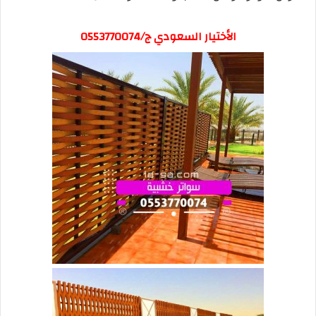
الأختيار السعودي ج/0553770074