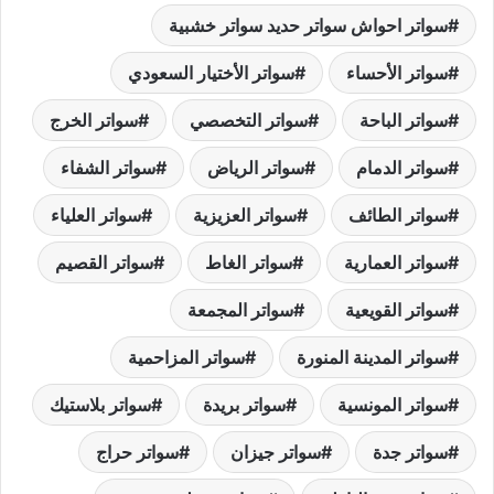
e
s
e
y
e
l
er
e
b
dI
Li
st
سواتر احواش سواتر حديد سواتر خشبية
A
p
n
n
o
سواتر الأحساء
سواتر الأختيار السعودي
p
k
o
سواتر الباحة
سواتر التخصصي
سواتر الخرج
k
سواتر الدمام
سواتر الرياض
سواتر الشفاء
سواتر الطائف
سواتر العزيزية
سواتر العلياء
سواتر العمارية
سواتر الغاط
سواتر القصيم
سواتر القويعية
سواتر المجمعة
سواتر المدينة المنورة
سواتر المزاحمية
سواتر المونسية
سواتر بريدة
سواتر بلاستيك
سواتر جدة
سواتر جيزان
سواتر حراج