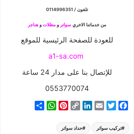
تلفون / 0114996351
من خدماتنا الاخري
سواتر
و
مظلات
و
هناجر
للعودة للصفحة الرئيسية للموقع
a1-sa.com
للإتصال بنا على مدار 24 ساعة
0553770074
S
W
Pi
C
Li
E
T
F
h
h
nt
o
n
m
w
a
ar
at
er
p
k
ai
itt
c
تركيب سواتر
حداد سواتر