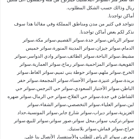
ريال وذالك حسب الشكل المطلوب.
أماكن تواجدنا.
نتواجد في كثير من مدن ومناطق المملكة وفي مقالنا هذا سوف
نذكر لكم بعض أماكن تواجدنا.
سواتر الرياض،سواتر جدة،سواتر القصيم،سواتر مكة،سواتر
الدمام،سواتر جيزان،سواتر المدينة المنورة،سواتر خميس
مشيط،سواتر الباحة،سواتر الطائف،سواتر وادي الدواسر،سواتر
القويعية،سواتر المزاحمية،سواتر رماح،سواتر العمارية،سواتر
الخرج،سواتر ملهم،سواتر حوطة بني تميم،سواتر الغاط،سواتر
بريدة،سواتر عنيزة،سواتر الأحساء،سواتر المجمعة،سواتر حفر
الباطن،سواتر الأختيار السعودي،سواتر حي النرجس،سواتر حي
الشاطئ في جدة،سواتر حي الفلاح،سواتر حي الرمال،سواتر ضهره
لبن،سواتر العلياء،سواتر التخصصي،سواتر الشفاء،سواتر
العزيزية،سواتر ديراب،سواتر شارع جابر،سواتر المونسية،حداد
سواتر،تركيب سواتر،محل سواتر،صور سواتر،سواتر للبيع،سواتر
حراج،سواتر قماش،سواتر بلاستيك.
معرض سواتر الرياض للطلب والأستفسار الأتصال بنا على.