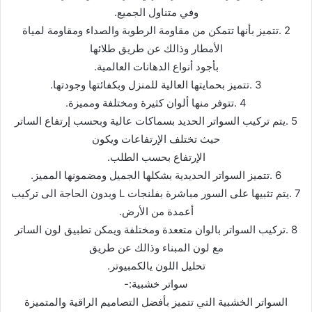
وفي متناول الجمیع.
2 .تتمیز بأنھا تتمكن من مقاومة الرطوبة والصداء ومقاومة لمیاة
الأمطار وذالك عن طریق طلائھا
بأجود أنواع الدھانات العالمیة.
3 .تتمیز بحمایتھا العالیة للمنزل وبكفائتھا وجودتھا.
4 .تتوفر منھا ألوان كثیرة ومختلفة وممیزة.
5 .یتم تركیب السواتر الحدید بسماكات عالیة وبحسب إرتفاع الساتر
حیث تختلف الإرتفاعات ویكون
الإرتفاع بحسب الطلب.
6 .تتمیز السواتر الحدیدیة بشكلھا الجمیل ومضمونھا الممیز.
7 .یتم تثبیھا على السور مباشرة بفلنجات L وبدون الحاجة الى تركیب
أعمدة من الأرض.
8 .تركیب السواتر بالوان متععدة ومختلفة ویمكن تطبیق لون الساتر
مع لون المبناء وذالك عن طریق
تحلیل اللون یالكمبیوتر.
سواتر خشبیة:-
السواتر الخشبیة التي تتمیز بأفضل التصامیم الراقیة والمتمیزة