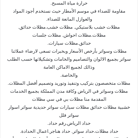
حرارة میاة المسبح.
مقاومة للصداء في موسم الأمطار حیث نستخدم أجود المواد
والعوازل المانعة للصداء.
مظلات خشب بلاستیكي. مظلات خشب.مظلات حدائق.
مظلات.مظلات احواش. مظلات جلسات
حدائق.مظلات سیارات.
مظلات وسواتر بأرخص الأسعار وبخبرات تسعى لارضاء عملائنا
سواتر بجمیع الالوان والتصامیم والخامات وتشكیلاتھا حسب الطلب
وذالك لجمیع الاماكن العامة
والخاصة.
مظلات متخصصون بتركیب وتنفیذ وتورید وتصمیم أفضل المظلات.
مظلات وسواتر في الریاض وكافة مدن المملكة بجمیع الخدمات
المقدمة منا مظلات بي في سي مظلات
خشبیة مظلات حدائق مظلات سیارات سواتر حدیدیة سواتر اسوار
سواتر فلل
حداد الریاض.رقم حداد.
حداد مظلات.حداد سواتر. حداد ھناجر.اعمال الحدادة.