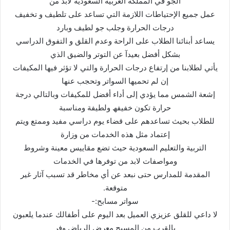
الجو في المملكة العربیة السعودیة لابد من
عمل جمیع الإحتیاطات اللازمة التي تساعد على تلطیف و تخفیف
درجات الحرارة وجلب جو لطیف وبارد
یساعد أبنائنا الطلاب على الراحة وعدم القلق و التفوق الدراسي
بشكل أفضل بعیدآ عن التوتر والضیق الذي
یأتي لطلابنا من إرتفاع درجات الحرارة والتي لا تؤثر فیھا المكیفات
إن لم تحمیھا السواتر وتحجب عنھا
إشعة الشمس مما یؤدي إلى أداء أفضل للمكیفات وبالتالي درجة
حرارة تكون خفیفھ ولطیفة ومناسبة
للطلاب بحیث تساعدھم على قضاء یوم دراسي مفید وممتع ویتم
إعتماد مثل ھذه الخدمات من وزارة
التربیة والتعلیم السعودیة حیث تضع مقاییس معینة وشروط
ومواصفات لابد من توفرھا في الخدمات
المقدمة للمدارس حتى نبعد عن أي مخاطر قد تسبب آثار غیر
متوقعة.
سواتر مسابح:-
لا داعي للقلق عزیزي العمیل بعد الیوم على أطفالك عندما یلعبون
بالقرب من المسبح معرض الریاض وفر