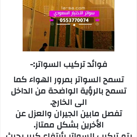
فوائد تركیب السواتر:-
تسمح السواتر بمرور الھواء كما
تسمح بالرؤیة الواضحة من الداخل
الى الخارج.
تفصل مابین الجیران والعزل عن
الأخرین بشكل ممتاز.
یتم تركیب السواتر بأرتفاع كبیر بحیث