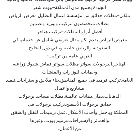
الجودة بجمیع مدن المملكة–بیوت شعر
ملكي–مظلات حدائق من مؤسسة اعمال التظليل معرض الریاض
مظلات متخصصون بتركیب وتورید وتصمیم
أفضل أنواع المظلات–تركیب ھناجر
معرض الریاض یقدم لكم مقال تعریفي شامل عن خدماتھ في
السعودیة والریاض خاصة وباقي دول الخلیج
العربي عامة من تركیب:
الھناجر.البرجولات.سواتر مظلات.سواتر قماش.شبوك زراعیة
وحمایات للوزارات والمنشأت
العامة.تركیب قرمید في جمیع المناطق.بناء ملاحق وإستراحات.تنفیذ
مشاریع وأعمال
الدھانات.دھان.دھانات عالمیة.مظلات مساجد.برجولات
حدائق.برجولات الأسطح.تركیب برجولات في
المملكة وپاجمل وأحدث الأشكال.عمل ترمیمات للفلل والشقق
والعمائر والإستراحات.ترمیم بیوت. وغیرھا
من الأعمال.