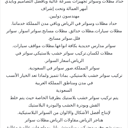
حداد مظلات وسواتر تجھیزات بسرعة عالیة وبأفضل التصامیم وبأیدي
أمھر العمالة وتحت إشراف
مھندسون دولیین.
حداد مظلات وسواتر في الریاض وباقي مدن المملكة خدماتنا.
مظلات سیارات.مظلات حدائق. مظلات مسابح.سواتر اسوار. سواتر
فلل.سواتر مسابح.
سواتر مدارس حدیدیة بكافة انواعھا.مظلات مواقف سیارات.
مظلات لكسان.تركیب سواتر خشب بلاستیكي.سواتر في
الریاض.اسعار السواتر.
سواتر المملكة.صور سواتر في السعودیة.
تركیب سواتر خشب بلاستیكي. بماذا تتمیز ولماذا تعد الخیار الأنسب
في مدن ومناطق المملكة العربیة
السعودیة
یتم تركیب سواتر خشب بلاستیك بطرقنا الخاصة حیث یتم خلط
القش وبودرة الخشب والبودرة البلاستیك
لإنتاج أفضل الأشكال والالوان من السواتر البلاستیكیة.
ھناجر الریاض.مقاولات الریاض.مظلات سواتر
بیوت شعر–قرمید–تركیب ساندوتش بانل بمواصفات عالمیة وعالیة