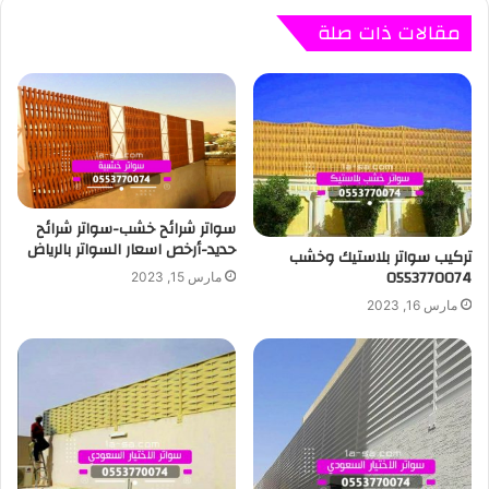
مقالات ذات صلة
سواتر شرائح خشب-سواتر شرائح
حديد-أرخص اسعار السواتر بالرياض
تركيب سواتر بلاستيك وخشب
0553770074
مارس 15, 2023
مارس 16, 2023