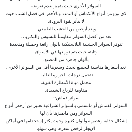
السواتر الأخرى حیث یتمیز بعدم تعرضة
لاي نوع من أنواع الأنكماش أو التمدد وبالأخص في فصل الشتاء حیث
لا یتأثر بقوة البرودة.
ویعد أرخص من الخشب الطبیعي.
تعد من أفضل السواتر مقاومتأ للتسوس والبكتریاء.
تتوفر السواتر الخشبیة البلاستیكیة بالوان رائعة وجمیلة ومتعددة
وثابتة حیث یتم توزیعھا في الأسواق
بألوان جاھزة من المصنع.
تعد أسعارھا مناسبة للجمیع لحیث وسعرھا أقل من السواتر الأخرى.
تتحمل درجات الحرارة العالیة.
تتحمل میاة الأمطارة القویة.
مقاومة للریاح الشدیدة.
سواتر قماش:-
السواتر القماش أو ماتسمى بالسواتر الشراعیة تعتبر من أرخص أنواع
السواتر ومن مایمیزھا بأن لھا
إشكال جذابة وعصریة وألوان كثیرة وحیث یكثر إستخدامھا في أماكن
الإیجار لرخص سعرھا وھي سھلھ