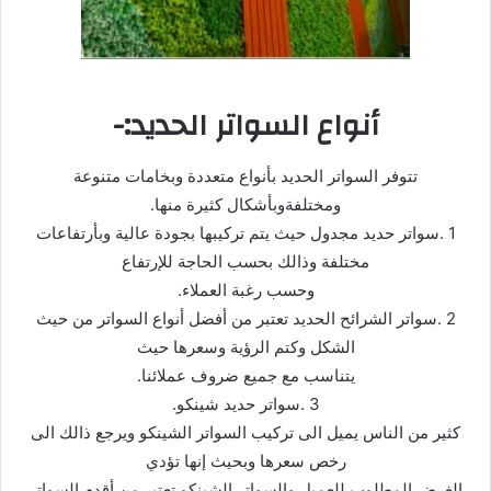
أنواع السواتر الحدید:-
تتوفر السواتر الحدید بأنواع متعددة وبخامات متنوعة
ومختلفةوبأشكال كثیرة منھا.
1 .سواتر حدید مجدول حیث یتم تركیبھا بجودة عالیة وبأرتفاعات
مختلفة وذالك بحسب الحاجة للإرتفاع
وحسب رغبة العملاء.
2 .سواتر الشرائح الحدید تعتبر من أفضل أنواع السواتر من حیث
الشكل وكتم الرؤیة وسعرھا حیث
یتناسب مع جمیع ضروف عملائنا.
3 .سواتر حدید شینكو.
كثیر من الناس یمیل الى تركیب السواتر الشینكو ویرجع ذالك الى
رخص سعرھا وبحیث إنھا تؤدي
الغرض المطلوب للعمیل والسواتر الشینكو تعتبر من أقدم السواتر