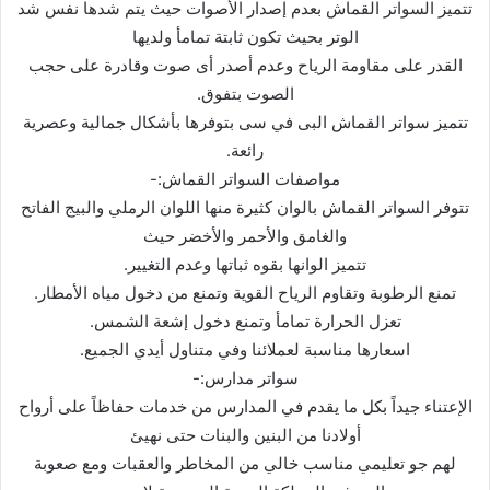
تتمیز السواتر القماش بعدم إصدار الأصوات حیث یتم شدھا نفس شد
الوتر بحیث تكون ثابتة تمامأ ولدیھا
القدر على مقاومة الریاح وعدم أصدر أى صوت وقادرة على حجب
الصوت بتفوق.
تتمیز سواتر القماش البى في سى بتوفرھا بأشكال جمالیة وعصریة
رائعة.
مواصفات السواتر القماش:-
تتوفر السواتر القماش بالوان كثیرة منھا اللوان الرملي والبیج الفاتح
والغامق والأحمر والأخضر حیث
تتمیز الوانھا بقوه ثباتھا وعدم التغییر.
تمنع الرطوبة وتقاوم الریاح القویة وتمنع من دخول میاه الأمطار.
تعزل الحرارة تمامأ وتمنع دخول إشعة الشمس.
اسعارھا مناسبة لعملائنا وفي متناول أیدي الجمیع.
سواتر مدارس:-
الإعتناء جیداً بكل ما یقدم في المدارس من خدمات حفاظاً على أرواح
أولادنا من البنین والبنات حتى نھیئ
لھم جو تعلیمي مناسب خالي من المخاطر والعقبات ومع صعوبة