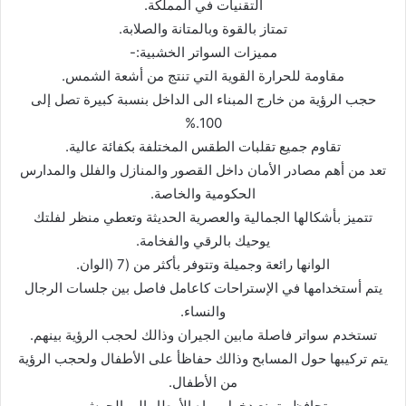
التقنیات في المملكة.
تمتاز بالقوة وبالمتانة والصلابة.
ممیزات السواتر الخشبیة:-
مقاومة للحرارة القویة التي تنتج من أشعة الشمس.
حجب الرؤیة من خارج المبناء الى الداخل بنسبة كبیرة تصل إلى
100.%
تقاوم جمیع تقلبات الطقس المختلفة بكفائة عالیة.
تعد من أھم مصادر الأمان داخل القصور والمنازل والفلل والمدارس
الحكومیة والخاصة.
تتمیز بأشكالھا الجمالیة والعصریة الحدیثة وتعطي منظر لفلتك
یوحیك بالرقي والفخامة.
الوانھا رائعة وجمیلة وتتوفر بأكثر من (7 (الوان.
یتم أستخدامھا في الإستراحات كاعامل فاصل بین جلسات الرجال
والنساء.
تستخدم سواتر فاصلة مابین الجیران وذالك لحجب الرؤیة بینھم.
یتم تركیبھا حول المسابح وذالك حفاظأ على الأطفال ولحجب الرؤیة
من الأطفال.
تحافظ وتمنع دخول میاه الأمطار الى الحوش.