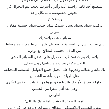
تسطیع أخذ كامل راحتك أنت وأفراد أسرتك بحیث یتم التجوال في
الحوش بخصوصیة تامة بكل راحة
وإستمتاع.
تركیب سواتر.سواتر.ساتر شینكو.ساتر حدید.سواتر خشبیة.مقاول
سواتر.
سواتر خشب بلاستیك.
یتم تصنیع السواتر الخشبیة والحصول علیھا عن طریق مزیج مختلط
من الیاف الخشب المعالج مع بودرة
البلاستیك بحیث نستطیع الحصول على أفضل السواتر الخشبیة
البلاستیكیة وبحیث یتم إنتاجھا وھي تتحلى
بالمتانة والصلابة وقدرتھا على تحمل جمیع العوامل الطبیعیة المختلفة
مثل الریاح القویة وأشعة الشمس
الحارقة ومیاة الأمطار والرطوبة وغیرھا من تقلبات الطقس الأخرى
وھي تعد أقل سعرأ من الخشب
الطبیعي.
تتمیز السواتر الخشب البلاستیك بالتالي:
ینفرد الخشب البلاستیكي المعالج بممیزات لاتوجد في غیره من