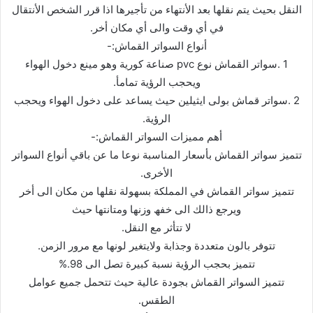
النقل بحیث یتم نقلھا بعد الأنتھاء من تأجیرھا اذا قرر الشخص الأنتقال
في أي وقت والى أي مكان أخر.
أنواع السواتر القماش:-
1 .سواتر القماش نوع pvc صناعة كوریة وھو مینع دخول الھواء
ویحجب الرؤیة تمامأ.
2 .سواتر قماش بولى ایثیلین حیث یساعد على دخول الھواء ویحجب
الرؤیة.
أھم ممیزات السواتر القماش:-
تتمیز سواتر القماش بأسعار المناسبة نوعا ما عن باقي أنواع السواتر
الأخرى.
تتمیز سواتر القماش في المملكة بسھولة نقلھا من مكان الى أخر
ویرجع ذالك الى خفھ وزنھا ومتانتھا حیث
لا تتأثر مع النقل.
تتوفر بالون متعددة وجذابة ولایتغیر لونھا مع مرور الزمن.
تتمیز بحجب الرؤیة نسبة كبیرة تصل الى 98.%
تتمیز السواتر القماش بجودة عالیة حیث تتحمل جمیع عوامل
الطقس.