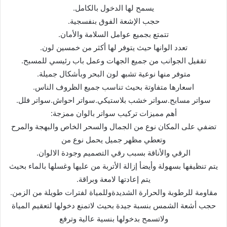
یسمح لھا الدخول بالكامل.
حجب الإشعة الفوق بنفسجیة.
تتمتع بجمیع عوامل السلامة والأمان.
تعدد الوانھا حیث یتوفر لھا أكثر من خمسین لون.
تقفیل الجوانب من جمیع الجھات وعمل باب رئیسي للمسبح.
متوفر منھا نوعیة تشبھ لون البحر وبأشكال جمیلة.
اسعارھا متفاوتة بحیث تناسب جمیع الظروف الناس.
سواتر مسابح.سواتر خشب بلاستیكي.سواتر احواش.سواتر فلل.
أھم ممیزات تركیب سواتر بالوان ممزجة:
تضفي على المكان نوع من الجمال والسحر الخاص والبھجة والمرح
وتعطي مظھر جمیل یحمل نوع من
الرقي والأناقة بسبب رقي التصمیم وجودة الالوان.
یتم تنظیفھا بسھولة وأیضأ إزالة الأتربة من علیھا وغسلھا بالماء بحیث
یتم إعادتھا لامعة وبراقة.
مقاومة للرطوبة والحرارة الشدیدةوللمیاة لفترات طویلة من الزمن.
حجب أشعة الشمس بنسبة جیدة بحیث لاتمنع دخولھا لتعقیم المیاة
ولاتسمح بدخولھا بنسیة عالیة وترفع