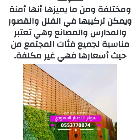
ومختلفة ومن ما یمیزھا أنھا أمنة
ویمكن تركیبھا في الفلل والقصور
والمدارس والمصانع وھي تعتبر
مناسبة لجمیع فئات المجتمع من
حیث أسعارھا فھي غیر مكلفة.