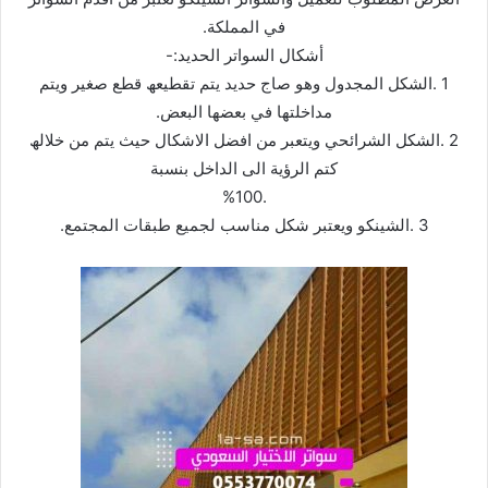
في المملكة.
أشكال السواتر الحدید:-
1 .الشكل المجدول وھو صاج حدید یتم تقطیعھ قطع صغیر ویتم
مداخلتھا في بعضھا البعض.
2 .الشكل الشرائحي ویتعبر من افضل الاشكال حیث یتم من خلالھ
كتم الرؤیة الى الداخل بنسبة
.%100
3 .الشینكو ویعتبر شكل مناسب لجمیع طبقات المجتمع.