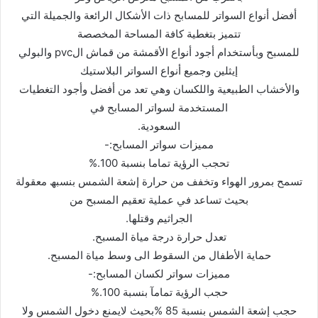
أفضل أنواع السواتر للمسابح ذات الأشكال الرائعة والجمیلة التي
تتمیز بتغطیة كافة المساحة المخصصة
للمسبح وبأستخدام أجود أنواع الأقمشة من قماش الpvc والبولي
إیثلین وجمیع أنواع السواتر البلاستیك
والأخشاب الطبیعیة واللكسان وھي تعد من أفضل وأجود التغطیات
المستخدمة لسواتر المسابح في
السعودیة.
ممیزات سواتر المسابح:-
تحجب الرؤیة تماما بنسبة 100.%
تسمح بمرور الھواء وتخفف من حرارة إشعة الشمس بنسبھ معقولة
بحیث تساعد في عملیة تعقیم المسبح من
الجراثیم وقتلھا.
تعدل حرارة درجة میاة المسبح.
حمایة الأطفال من السقوط الى وسط میاة المسبح.
ممیزات سواتر لكسان المسابح:-
حجب الرؤیة تمامآ بنسبة 100.%
حجب إشعة الشمس بنسبة 85 %بحیث لایمنع دخول الشمس ولا