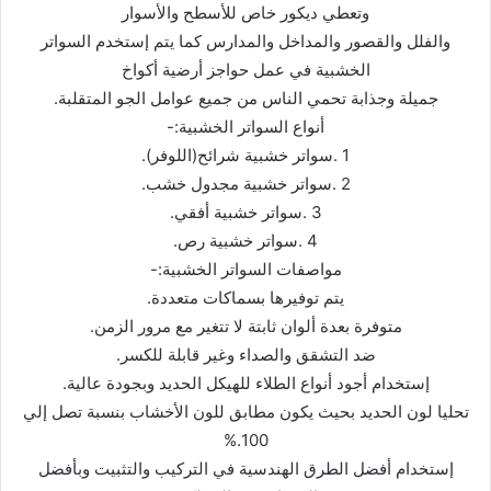
وتعطي دیكور خاص للأسطح والأسوار
والفلل والقصور والمداخل والمدارس كما یتم إستخدم السواتر
الخشبیة في عمل حواجز أرضیة أكواخ
جمیلة وجذابة تحمي الناس من جمیع عوامل الجو المتقلبة.
أنواع السواتر الخشبیة:-
1 .سواتر خشبیة شرائح(اللوفر).
2 .سواتر خشبیة مجدول خشب.
3 .سواتر خشبیة أفقي.
4 .سواتر خشبیة رص.
مواصفات السواتر الخشبیة:-
یتم توفیرھا بسماكات متعددة.
متوفرة بعدة ألوان ثابتة لا تتغیر مع مرور الزمن.
ضد التشقق والصداء وغیر قابلة للكسر.
إستخدام أجود أنواع الطلاء للھیكل الحدید وبجودة عالیة.
تحلیا لون الحدید بحیث یكون مطابق للون الأخشاب بنسبة تصل إلي
100.%
إستخدام أفضل الطرق الھندسیة في التركیب والتثبیت وبأفضل