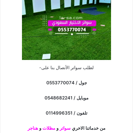
لطلب سواتر الأتصال بنا على-
جول / 0553770074
موبايل / 0548682241
تلفون / 0114996351
من خدماتنا الاخري
سواتر
و
مظلات
و
هناجر