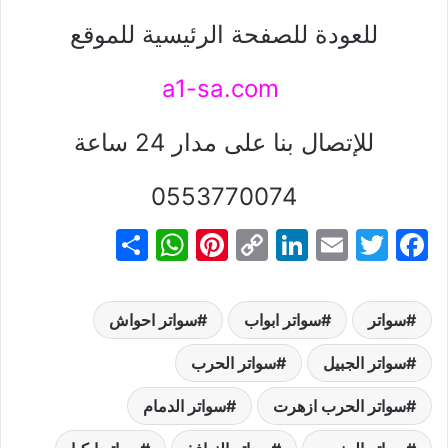
للعودة للصفحة الرئيسية للموقع
a1-sa.com
للإتصال بنا على مدار 24 ساعة
0553770074
S
W
Pi
C
Li
E
T
F
h
h
nt
o
n
m
w
a
ar
at
er
p
k
ai
itt
c
سواتر
سواتر ابواب
سواتر احواش
e
s
e
y
e
l
er
e
b
سواتر الجبيل
dI
Li
سواتر الحرب
st
A
p
n
n
o
سواتر الحرب ازهرت
سواتر الدمام
p
k
o