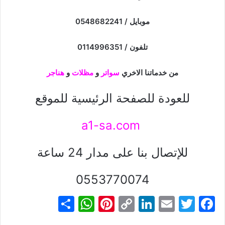
موبايل / 0548682241
تلفون / 0114996351
من خدماتنا الاخري
سواتر
و
مظلات
و
هناجر
للعودة للصفحة الرئيسية للموقع
a1-sa.com
للإتصال بنا على مدار 24 ساعة
0553770074
S
W
Pi
C
Li
E
T
F
h
h
nt
o
n
m
w
a