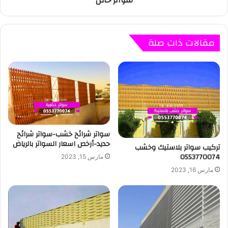
سواتر حائل
مقالات ذات صلة
سواتر شرائح خشب-سواتر شرائح
حديد-أرخص اسعار السواتر بالرياض
تركيب سواتر بلاستيك وخشب
0553770074
مارس 15, 2023
مارس 16, 2023