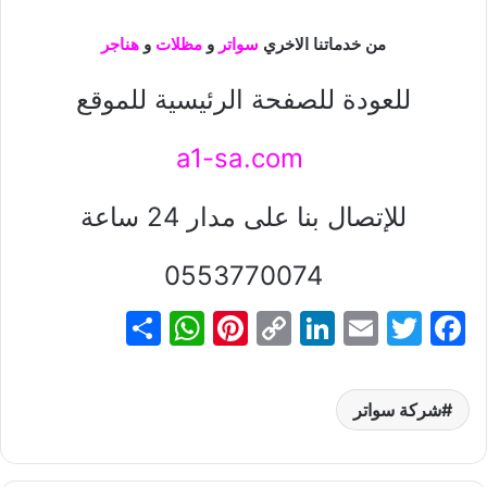
من خدماتنا الاخري
سواتر
و
مظلات
و
هناجر
للعودة للصفحة الرئيسية للموقع
a1-sa.com
للإتصال بنا على مدار 24 ساعة
0553770074
S
W
Pi
C
Li
E
T
F
h
h
nt
o
n
m
w
a
ar
at
er
p
k
ai
itt
c
شركة سواتر
e
s
e
y
e
l
er
e
A
st
Li
dI
b