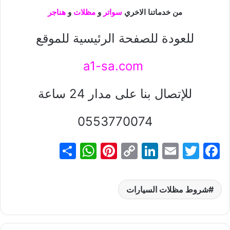
من خدماتنا الاخري
سواتر
و
مظلات
و
هناجر
للعودة للصفحة الرئيسية للموقع
a1-sa.com
للإتصال بنا على مدار 24 ساعة
0553770074
S
W
Pi
C
Li
E
T
F
h
h
nt
o
n
m
w
a
ar
at
er
p
k
ai
itt
c
شروط مظلات السيارات
e
s
e
y
e
l
er
e
A
st
Li
dI
b