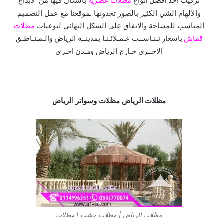
تركيب احد افضل انواع
مظلات عصرية
باشكال فيها من
الابداع
والالهام الشي الكثير بالصور تجدونها بموقعنا مع عمل التصميم
المناسب
للمساحة والاتفاق على الشكل النهائي لنوعيات
مظلات
قماش
باسعار
تـنـاســب عـمـلائـنـا بمدينــة الرياض والـمـنـاطـق
الاخــرى خـارج الرياض
ومـدن اخـرى
مظلات الرياض مظلات وسواتر الرياض
مظلات الرياض | مظلات خشب | مظلات