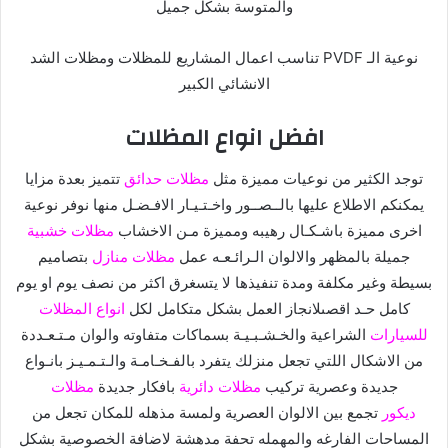
والمتوسة بشكل جميل
نوعية الـ PVDF تناسب اعمال المشاريع للمظلات ومظلات الشد
الانشائي الكبير
افضل انواع المظلات
توجد الكثير من نوعيات مميزة مثل
مظلات حدائق
تتميز بعدة مزايا
يمكنكم الاطلاع عليها بالــصــور واخـتـيـار الافـضـل منها نوفر نوعية
اخرى مميزة باشـكـال رهيبه ومميزة مـن الاخشاب
مظلات خشبية
جميلة بالمظهر والالوان الـرائـعـه عمل
مظلات منازل
بتصاميم
بسيطة وغير مكلفة ومدة تنفيذها لا يتسغرق اكثر من نصف يوم او يوم
كامل حـد اقصىلانجاز العمل بشكل متكامل لكل
انواع المظلات
للسيارات
الشراعية والخـشـبـيـة بسماكات متفاوته والوان مـتـعـددة
من الاشكال اللتي تجعل منزلك يتفرد بالفـخـامـة والـتـمـيـز بانـواع
جديدة وعصرية تركيب
مظلات دائرية
بافكار جديدة
مظلات
ديكور
تجمع بين الالوان العصرية ولمسة مذهله للمكان تجعل من
المساحات الفارغه والمهمله تحفة مدهشة لاضافة الخصوصية بشكل