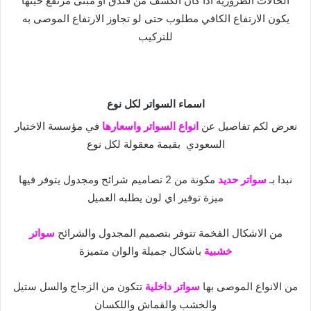
الحالات الظرورية اذا كان الكشف من فندق او مبنى مرتفع حينها
يكون
الارتفاع الكافي مطلوب حتى لو تجاوز الارتفاع الموصى به
للتركيب
اسماء السواتر لكل نوع
نعرض لكم تفاصيل عن
انواع السواتر واسعارها
في مؤسسة الاختيار
السعودي بقيمة معقولة لكل نوع
نبدا بـ
سواتر حديد
مكونة من 2 تصاميم شرائح ومجدول يتوفر فيها
ميزة توفير اي لون يطلبه العميل
من الاشكال الفخمة تتوفر بتصميم المجدول والشرائح
سواتر
خشبية
باشكال جميلة والوان متميزة
من الانواع الموصى بها
سواتر داخلية
تتكون من الزجاج والسل ستيل
والخشب والقماش واللكسان