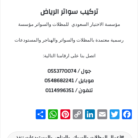
تركيب سواتر الرياض
مؤسسة الاختيار السعودي للمظلات والسواتر مؤسسة
رسمية معتمدة بالمظلات والسواتر والهناجر والمستودعات
اتصل بنا على ارقامنا التالية:
جول / 0553770074
موبايل / 0548682241
تلفون / 0114996351
S
W
Pi
C
Li
E
T
F
h
h
nt
o
n
m
w
a
ar
at
er
p
k
ai
itt
c
اعمال المظلات والسواتر والهناجر والمستودعات ننفذ