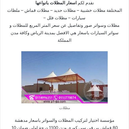
نقدم لكم
اسعار المظلات بانواعھا
المختلفة مظلات خشبیة – مظلات حديد – مظلات قماش – ملظات
سيارات – مظلات فلل –
مظلات وسواتر صور وتفاصیل عن سعر المتر المربع للمظلات و
سواتر السیارات باسعار ھي الافضل بمدينة الرياض وكافة مدن
المملكة
مظلات
مؤسسة اختيار لتركیب المظلات والسواتر باسعار مدھشة
80 قماش بي في سي كوري وزن 1100 درجة اولى ضمان 10