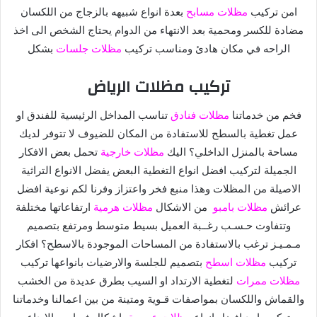
امن تركيب
مظلات مسابح
بعدة انواع
شبيهه بالزجاج من اللكسان
مضادة للكسر ومحمية بعد الانتهاء من الدوام يحتاج
الشخص الى اخذ
الراحه في مكان هادئ ومناسب تركيب
مظلات جلسات
بشكل
تركيب مظلات الرياض
فخم من خدماتنا
مظلات فنادق
تناسب المداخل الرئيسية للفندق او
عمل تغطية
بالسطح للاستفادة من المكان للضيوف لا تتوفر لديك
مساحة بالمنزل الداخلي؟
اليك
مظلات خارجية
تحمل بعض الافكار
الجميلة لتركيب افضل انواع التغطية
البعض يفضل الانواع التراثية
الاصيلة من المظلات وهذا منبع فخر واعتزاز وفرنا لكم
نوعية افضل
عرائش
مظلات بامبو
من الاشكال
مظلات هرمية
ارتفاعاتها مختلفة
وتتفاوت حـسـب رغــبة العميل بسيط متوسط ومرتفع بتصميم
مـمـيـز
ترغب بالاستفادة من المساحات الموجودة بالاسطح؟ افكار
تركيب
مظلات اسطح
بتصميم للجلسة والارضيات بانواعها تركيب
مظلات ممرات
لتغطية الارتداد او السيب
بطرق عديدة من الخشب
والقماش واللكسان بمواصفات قـوية ومتينة
من بين اعمالنا وخدماتنا