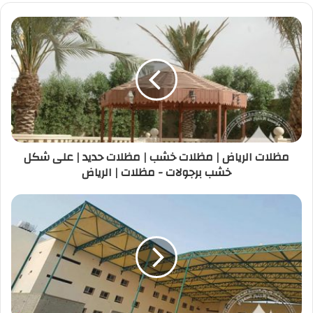
e
s
e
y
e
l
er
e
A
st
Li
dI
b
p
n
n
o
p
k
o
k
مظلات الرياض | مظلات خشب | مظلات حديد | على شكل
خشب برجولات - مظلات | الرياض