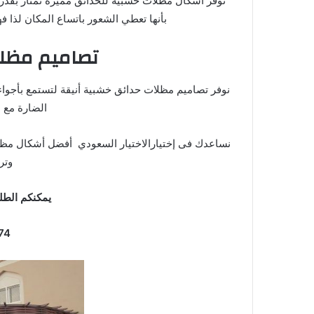
نوفر أشكال مظلات خشبية للحدائق مميزة تمتاز بقد
بأنها تعطي الشعور باتساع المكان لذا ف
تصاميم مظل
نوفر تصاميم مظلات حدائق خشبية أنيقة لتستمع بأجو
الضارة مع ا
نساعدك فى إختيارالاختيار السعودي أفضل أشكال مظلا
وتر
یمكنكم الطلب
0553770074