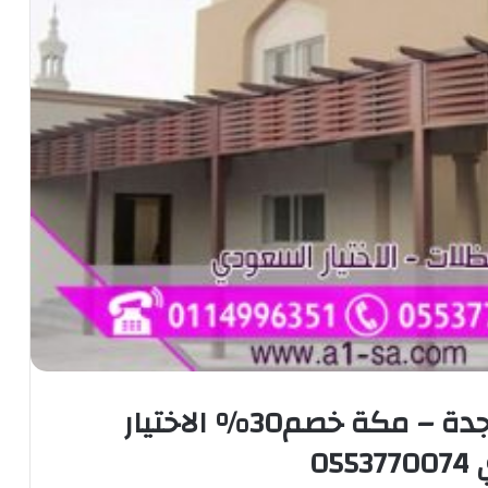
مظلات خشب بالرياض – جدة – مكة خصم30% الاختيار
05