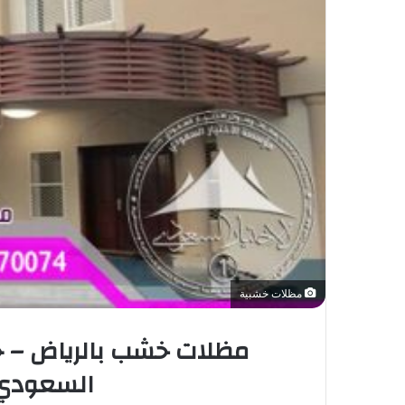
مظلات خشبية
السعودي 53770074