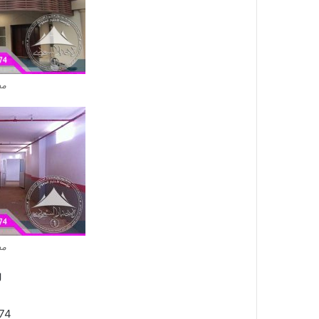
مظ
مظ
ل
74