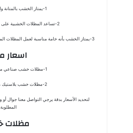
1-يمتاز الخشب بالمتانة والصلابة والقدرة العالية على التحمل.
2-تساعد المظلات الخشبية على توفير مساحة للجلوس ترحب فيها بضيوفك.
3-يمتاز الخشب بأنه خامة مناسبة لعمل المظلات المنزلية فهو يمنح الدفئ للمنازل فى الشتاء والبرودة فى الصيف.
اسعار م
1-مظلات خشب صناعي مجدول: سعر المتر يبدأ من 180 ريال.
2-مظلات خشب بلاستيك معالج: سعر المتر يبدأ من 250 ريال.
لتحديد الأسعار بدقة يرجي التواصل معنا جوال أو
المطلوبة>> 0074
مظلات خ