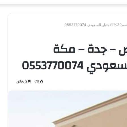
05537
 – جدة – مكة
76
2 دقائق