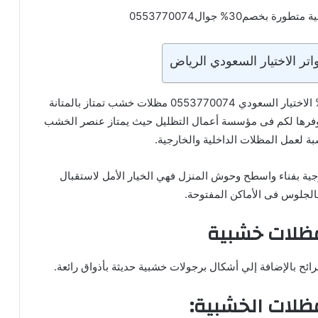
م30% جوال0553770074
ر الاختيار السعودي الرياض
مظلات خشب بالرياض – الرياض – الرياض خصم30% الاختيار السعودي 0553770074 مظلات خشب تمتاز بالمتانة
ة نوفرها لكم فى مؤسسة أعمال التظليل حيث يمتاز عنصر الخشب
بة لعمل المظلات الداخلية والخارجية.
ية بفناء واسطح وحوش المنزل فهي الخيار الأمل لاستقبال
الجلوس فى الأماكن المفتوحة.
ظلات خشبية
ح بالإضافة إلي أشكال برجولات خشبية حديثة بأذواق رائعة.
ظلات الخشبية: