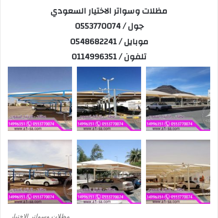
مظلات وسواتر الاختيار السعودي
جول / 0553770074
موبايل / 0548682241
تلفون / 0114996351
مظلات وسواتر الاختيار