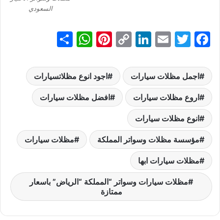
السعودي
S
W
Pi
C
Li
E
T
F
h
h
nt
o
n
m
w
a
ar
at
er
p
k
ai
itt
c
اجمل مظلات سيارات
اجود انوع مظلاتسيارات
e
s
e
y
e
l
er
e
b
اروع مظلات سيارات
dI
Li
st
A
افضل مظلات سيارات
p
n
n
o
انوع مظلات سيارات
p
k
o
مؤسسة مظلات وسواتر المملكة
مظلات سيارات
k
مظلات سيارات ابها
مظلات سيارات وسواتر “المملكة “الرياض” باسعار
ممتازة