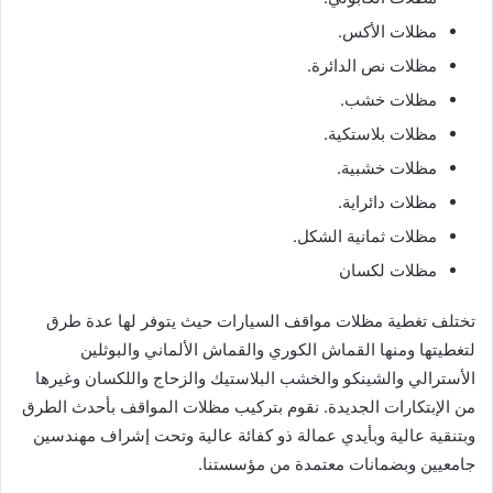
مظلات الأكس.
مظلات نص الدائرة.
مظلات خشب.
مظلات بلاستكية.
مظلات خشبية.
مظلات دائراية.
مظلات ثمانية الشكل.
مظلات لكسان
تختلف تغطية مظلات مواقف السيارات حيث يتوفر لها عدة طرق
لتغطيتها ومنها القماش الكوري والقماش الألماني والبوثلين
الأسترالي والشينكو والخشب البلاستيك والزحاج واللكسان وغيرها
من الإبتكارات الجديدة. نقوم بتركيب مظلات المواقف بأحدث الطرق
وبتنقية عالية وبأيدي عمالة ذو كفائة عالية وتحت إشراف مهندسين
جامعيين وبضمانات معتمدة من مؤسستنا.