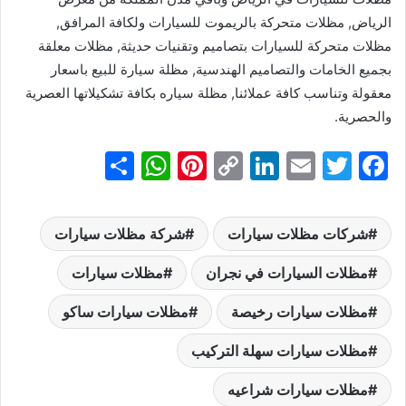
الرياض, مظلات متحركة بالريموت للسيارات ولكافة المرافق,
مظلات متحركة للسيارات بتصاميم وتقنيات حديثة, مظلات معلقة
بجميع الخامات والتصاميم الهندسية, مظلة سيارة للبيع باسعار
معقولة وتناسب كافة عملائنا, مظلة سياره بكافة تشكيلاتها العصرية
والحصرية.
S
W
Pi
C
Li
E
T
F
h
h
nt
o
n
m
w
a
ar
at
er
p
k
ai
itt
c
شركات مظلات سيارات
شركة مظلات سيارات
e
s
e
y
e
l
er
e
b
dI
مظلات السيارات في نجران
Li
st
A
مظلات سيارات
p
n
n
o
مظلات سيارات رخيصة
مظلات سيارات ساكو
p
k
o
مظلات سيارات سهلة التركيب
k
مظلات سيارات شراعيه