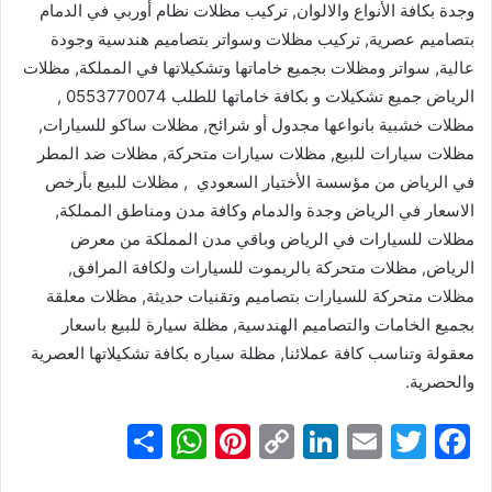
وجدة بكافة الأنواع والالوان, تركيب مظلات نظام أوربي في الدمام
بتصاميم عصرية, تركيب مظلات وسواتر بتصاميم هندسية وجودة
عالية, سواتر ومظلات بجميع خاماتها وتشكيلاتها في المملكة, مظلات
الرياض جميع تشكيلات و بكافة خاماتها للطلب 0553770074 ,
مظلات خشبية بانواعها مجدول أو شرائح, مظلات ساكو للسيارات,
مظلات سيارات للبيع, مظلات سيارات متحركة, مظلات ضد المطر
في الرياض من مؤسسة الأختيار السعودي , مظلات للبيع بأرخص
الاسعار في الرياض وجدة والدمام وكافة مدن ومناطق المملكة,
مظلات للسيارات في الرياض وباقي مدن المملكة من معرض
الرياض, مظلات متحركة بالريموت للسيارات ولكافة المرافق,
مظلات متحركة للسيارات بتصاميم وتقنيات حديثة, مظلات معلقة
بجميع الخامات والتصاميم الهندسية, مظلة سيارة للبيع باسعار
معقولة وتناسب كافة عملائنا, مظلة سياره بكافة تشكيلاتها العصرية
والحصرية.
S
W
Pi
C
Li
E
T
F
h
h
nt
o
n
m
w
a