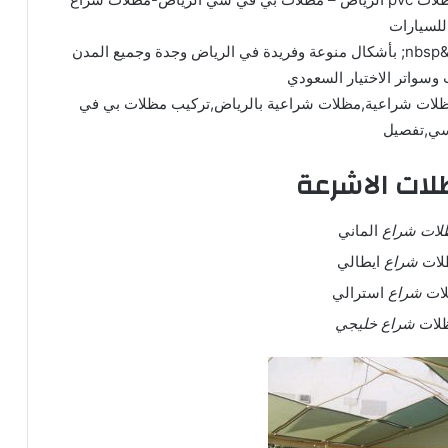
للسيارات
نوفر مظلات بتغطية من شراع وقماش البي في سي&nbsp; بأشكال منوعة وفريدة في الرياض وجدة وجميع المدن
وسواتر الاختيار السعودي
 الرياض ,مظلات pvc الرياض,مظلات شراعية,مظلات شراعية بالرياض,تركيب مظلات بي في
ي,تفصيل
لات الاشرعة
لات شراع
الماني
لات
شراع
ايطالي
ات
شراع
استرالي
لات
شراع خليجي