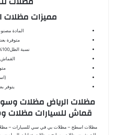
مظلات للس
مميزات مظلات ا
المادة مصنوعة من (P.V.C) 
متوفرة بعد
نسبة الظل100% عاكس للاشعة فوق البفسجية.
القماش ل
متو
(اسع
يتوفر ب
مظلات الرياض مظلات وسوات
قماش للسيارات مظلات وسوا