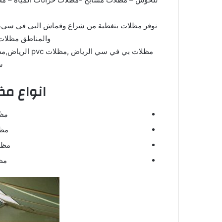
والمناطق مظلات 
مظلات بي في سي
س
انواع مظ
مظ
مظ
مظل
مظ