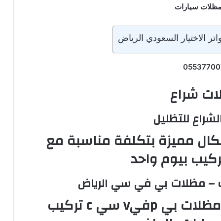
مظلات سيارات
ر الاختيار السعودي الرياض
05537700
ات شراع
شراع للتظليل
كال مميزة بتكلفة مناسبة مع
ركيب بيوم واحد
ت – مظلات بي في سي الرياض
مظلات شراعية للسيارات مظلات بي pفيv سي c تركيب