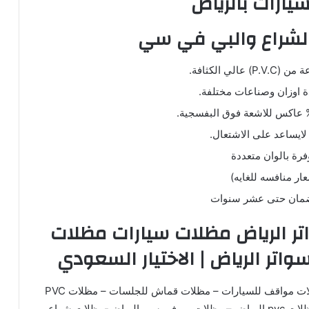
يارات بالرياض
لشراع والبي في سي
عالي الكثافة.
ة اوزان وصناعات مختلفة.
ايساعد على الاشتعال.
فرة بالوان متعددة
ار منافسه للغايه)
ضمان حتى عشر سنوات
ر الرياض مظلات سيارات مظلات
تر الرياض | الاختيار السعودي
مظلات اسطح – مظلات بي في سي للسيارات – مظلات مواقف للسيارات – مظلات قماش للجلسات – مظلات PVC
للحوش – مظلات مسابح -مظلات خزانات المياه – مظلات pvc الرياض – مظلات بي في سي الرياض-مظلات شراع