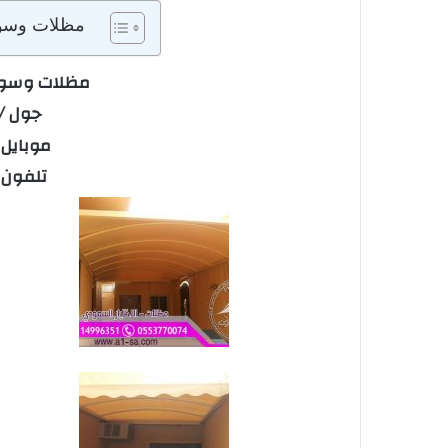
مظلات وسوات
مظلات وسوات
جول / 53770074
موبايل / 682241
تلفون / 996351