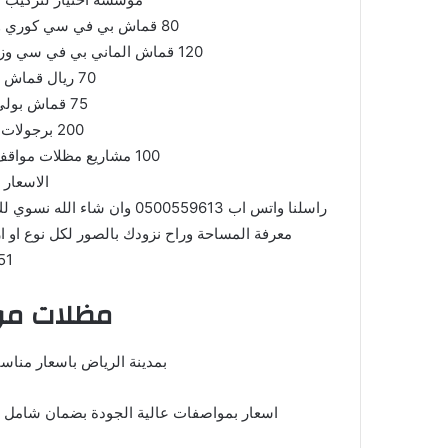
80 قماش بي في سي كوري وزن 1100 درجة اولى ضمان 10 سنوات
120 قماش الماني بي في سي وزن 1050 جرام درجة اولى ضمان 10 سنوات
70 ريال قماش وطني ضمان لمدة سنتين
75 قماش بولي ايثلين ضمان 5 سنوات
200 برجولات خشبية على شكل حديد
100 مشاريع مظلات مواقف السيارات بمواصفات عالية الجودة
الاسعار ا
راسلنا واتس اب
0500559613
وان شاء الله نسوي ل
معرفة المساحة وراح نزودك بالصور لكل نوع او 
51
مظلات مو
بمدينة الرياض باسعار مناسب
اسعار بمواصفات عالية الجودة بضمان شامل لا يقل ع