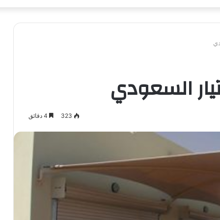
دي
يار السعودي
323
4 دقائق