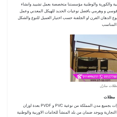
بية والكورية والوطنية مؤسستنا متخصصة
بعمل تشييد وانشاء
 قوسي و وهرمي
بافضل نوعيات الحديد للهيكل
المعدني وعمل
نوع
الدهان الفرن او الجلفنة حسب اختيار العميل للنوع والشكل
المناسب
ظلات منازل
مظلات
ت بجميع مدن المملكة
من نوعية PVC و PVDF بعدة اوزان
التجارية ويوجد ضمان من بلد المنشأ للخامات الاوربية والوطنية