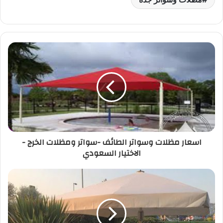
e
s
e
y
e
l
er
e
A
st
Li
dI
b
p
n
n
o
p
k
o
k
اسعار مظلات وسواتر الطائف -سواتر ومظلات الخرج -
الاختيار السعودي