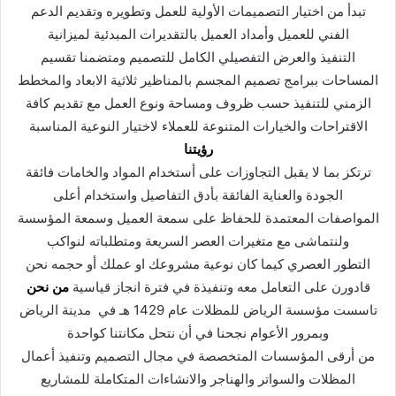
تبدأ من اختيار التصميمات الأولية للعمل وتطويره وتقديم الدعم
الفني للعميل وأمداد العميل بالتقديرات المبدئية لميزانية
التنفيذ والعرض التفصيلي الكامل للتصميم ومتضمنا تقسيم
المساحات ببرامج تصميم المجسم بالمناظير ثلاثية الابعاد والمخطط
الزمني للتنفيذ حسب ظروف ومساحة ونوع العمل مع تقديم كافة
الاقتراحات والخيارات المتنوعة للعملاء لاختيار النوعية المناسبة
رؤيتنا
ترتكز بما لا يقبل التجاوزات على أستخدام المواد والخامات فائقة
الجودة والعناية الفائقة بأدق التفاصيل واستخدام أعلى
المواصفات المعتمدة للحفاظ على سمعة العميل وسمعة المؤسسة
ولنتماشى مع متغيرات العصر السريعة ومتطلباته لنواكب
التطور العصري كيما كان نوعية مشروعك او عملك أو حجمه نحن
قادورن على التعامل معه وتنفيذة في فترة انجاز قياسية
من نحن
تاسست مؤسسة الرياض للمظلات عام 1429 هـ في مدينة الرياض
وبمرور الأعوام نجحنا في أن نتحل مكانتنا كواحدة
من أرقى المؤسسات المتخصصة في مجال التصميم وتنفيذ أعمال
المظلات والسواتر والهناجر والانشاءات المتكاملة للمشاريع