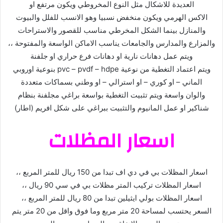
العديدة للاشكال مثل النوع المخروطي ويكون مرتفع او
الاكس الهرمي ويكون منخفض نسبيا وهو الانسب للفلل والبيوت
والمنازل بينما الشكل المخرطي مناسب للقصور والاستراحات
والمزارع والمدارس والجامعات يناسب الاماكن الواسعة والمفتوحة ،،
ويتم عمل دهانات نارية او دهانات فرع حراري او جلفنة
ويتم اعتماد التغطية من نوعية pvc – pvdf – hdpe بنوعية اوروبي
الماني – او كوري – او استرالي – او وطني بسماكات متعددة
والوان واسعة ويتم تثبيت التغطية بواسعة براغي مجلفنة بنظام
شناكير او عمل المانيوم والتثبيت ببراغي على شكل افريم (اطار)
اسعار المظلات
اسعار المظلات بي في دي اف تبدا من 150 ريال للمتر المربع ،،
اسعار المظلات تركيب المتر مظلات بي في سي 90 ريال ،،
اسعار المظلات بولي ايثيلين تبدا من 80 ريال للمتر المربع ،،
السعر يحتسب لمساحة 20 متر مربع وما فوق واقل من 20 متر يتم