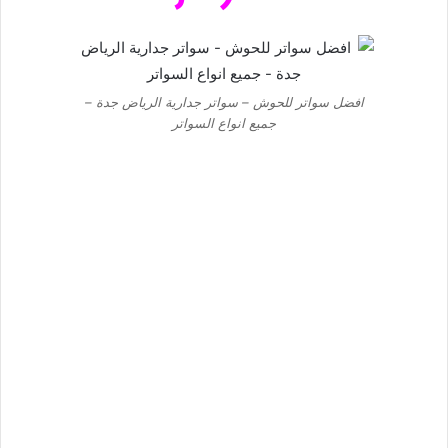
افضل سواتر للحوش – سواتر جدارية الرياض جدة –
جميع انواع السواتر
تركيب سواتر بالرياض | سواتر حديد الرياض | سواتر
قماش الرياض
سواتر حجب الرؤية باشكال راقية للسواتر الجدارية بخيارات متعددة
وبالوان واسعة يمكنكم اختيار التصاميم المناسبةلكم لسواتر الاسوار