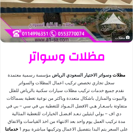
مظلات
مظلات وسواتر
مظلات
وسواتر الاختيار السعودي الرياض
مؤسسة رسمية معتمدة
سجل تجاري تخصص تركيب اعمال المظلات والسواتر
نقدم جميع خدمات تركيب مظلات سيارات سكنية بالرياض للفلل
والبيوت والمنازل باشكال متعددة وباكثر من نوعية تغطية بسماكات
متفاوتة باسـعـار هـي الافضل الـمـواد للتغطية بي في سي – بي في
دي اف – بولي ايثيلين تـعـد افـضـل الخيارات للتغطية المثالية
مدة تركيب العمل يوم واحد بعد الانتهاء من اخذ القياسات والاتفاق
على السعر يتم البدا بتفصيل الاعمال وتركيبها مباشرة بيوم 1
خدماتنا