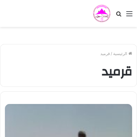
القائمة
بحث
عن
الرئيسية
/
قرميد
قرميد