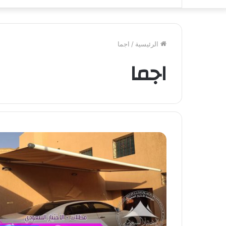
الرئيسية
/
اجما
اجما