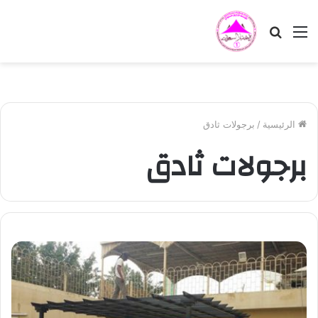
القائمة
بحث
عن
الرئيسية
/
برجولات ثادق
برجولات ثادق