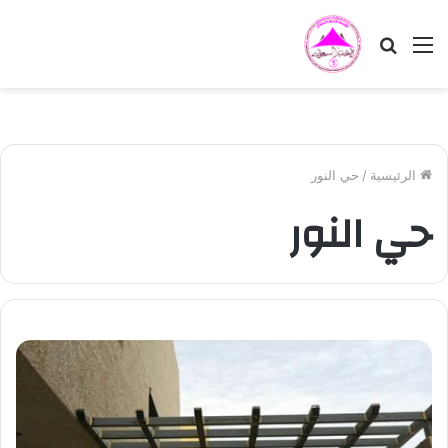
القائمة
بحث
عن
الرئيسية
/
حي النور
حي النور