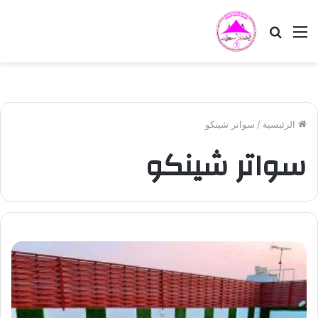
القائمة
بحث
عن
الرئيسية
/
سواتر شینكو
سواتر شینكو