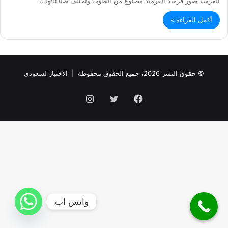
القرميد صور قرميد القرميد مصنوع من الطوب وتختلف صناعاتها…
أكمل القراءة »
© حقوق النشر 2026، جميع الحقوق محفوظة |
الاختيار لسعودي
فيسبوك
تويتر
انستقرام
واتس اب