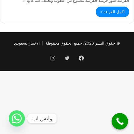
القرميد صور قرميد القرميد مصنوع من الطوب وتختلف صناعاتها…
أكمل القراءة »
© حقوق النشر 2026، جميع الحقوق محفوظة |
الاختيار لسعودي
فيسبوك
تويتر
انستقرام
واتس اب